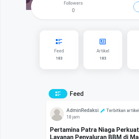
Followers
0
Feed
Artikel
183
183
Feed
AdminRedaksi
Terbitkan artike
18 jam
Pertamina Patra Niaga Perkuat
Layanan Penyaluran BBM di Ma