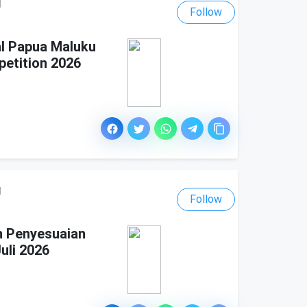
l
Follow
al Papua Maluku
etition 2026
l
Follow
n Penyesuaian
uli 2026