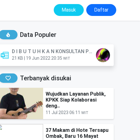
Masuk
Daftar
Data Populer
D I B U T U H K A N KONSULTAN PERORANGAN (Anggota)
21 KB | 19 Jun 2022 20:35
WIT
Terbanyak disukai
Wujudkan Layanan Publik,
KPKK Siap Kolaborasi
deng..
11 Jul 2023 06:11
WIT
37 Makam di Hote Tersapu
Ombak, Baru 16 Mayat