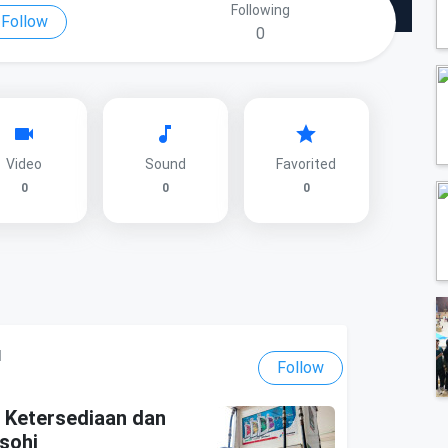
Following
Follow
0
Video
Sound
Favorited
0
0
0
l
Follow
 Ketersediaan dan
sohi