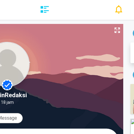
inRedaksi
18 jam
Message