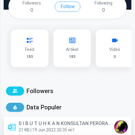
Followers
Following
Follow
0
0
Feed
Artikel
Video
183
183
0
Followers
Data Populer
D I B U T U H K A N KONSULTAN PERORANGAN (Anggota)
21 KB | 19 Jun 2022 20:35
WIT