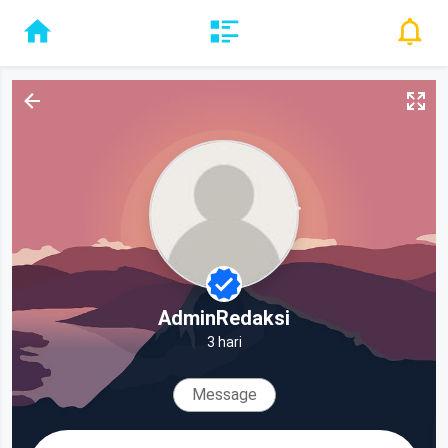
AdminRedaksi
3 hari
Message