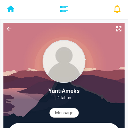
YantiAmeks
4 tahun
Message