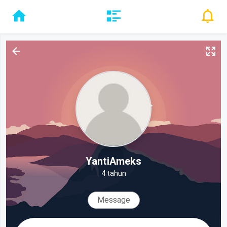
YantiAmeks
4 tahun
Message