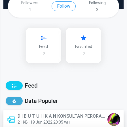
Followers
Following
Follow
1
2
Feed
Favorited
0
0
Feed
Data Populer
D I B U T U H K A N KONSULTAN PERORANGAN (Anggota)
21 KB | 19 Jun 2022 20:35
WIT