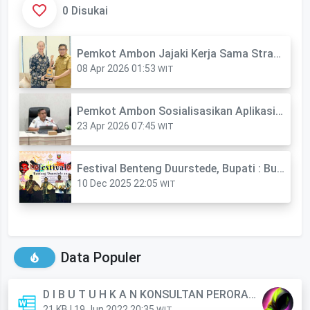
0 Disukai
Pemkot Ambon Jajaki Kerja Sama Strategis dengan Pemerintah Belanda
08 Apr 2026 01:53
WIT
Pemkot Ambon Sosialisasikan Aplikasi SLABER untuk Perkuat Transparansi Kerja Sama Media
23 Apr 2026 07:45
WIT
Festival Benteng Duurstede, Bupati : Budaya Harus Tetap Hidup
10 Dec 2025 22:05
WIT
Data Populer
D I B U T U H K A N KONSULTAN PERORANGAN (Anggota)
21 KB | 19 Jun 2022 20:35