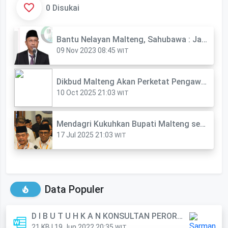
0 Disukai
Bantu Nelayan Malteng, Sahubawa : Jangan Ada yang Jual Bantuan
09 Nov 2023 08:45
WIT
Dikbud Malteng Akan Perketat Pengawasan Penyaluran Dana PIP
10 Oct 2025 21:03
WIT
Mendagri Kukuhkan Bupati Malteng sebagai Waketum APKASI
17 Jul 2025 21:03
WIT
Data Populer
D I B U T U H K A N KONSULTAN PERORANGAN (Anggota)
21 KB | 19 Jun 2022 20:35
WIT