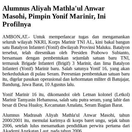
Alumnus Aliyah Mathla'ul Anwar
Masohi, Pimpin Yonif Marinir, Ini
Profilnya
AMBON,AT.- Untuk memperlancar tugas dan mengamankan
seluruh wilayah NKRI, Korps Marinir TNI AL, kini bakal bangun
satu Batalyon Infanteri (Yonif) diwilayah Provinsi Maluku. Batalyon
tersebut, telah diresmikan oleh Presiden Prabowo Subianto,
bersamaan dengan pembentukan sejumlah satuan baru TNI,
termasuk Brigade Infanteri (Brigif) 3 Marinir, dan lima Batalyon
Infanteri (Yonif) Marinir baru. Salah satunya Yonif 16, yang akan
berkedudukan di pulau Seram. Peresmian pembentukan satuan baru
itu, digelar pasukan operasional dan kehormatan militer di Batujajar,
Bandung, Jawa Barat, 10 Agustus lalu.
Yonif Marinir 16 itu, dikomandoi oleh Letnan kolonel (Letkol)
Marinir Tamyasin Hehanussa, salah satu putra seram, yang lahir dan
besar di Desa Hualoy, Kecamatan Amalatu, Seram Bagian Barat.
Alumnus Madrasah Aliyah Mathla'ul Anwar Masohi, tahun
2000/2001 itu, memulai karirnya di korps baret ungu, sejak tahun
2006, setelah lulus menamatkan pendidikan perwira pertama dari
Akademi Angkatan Laut, pada tahun 2006.