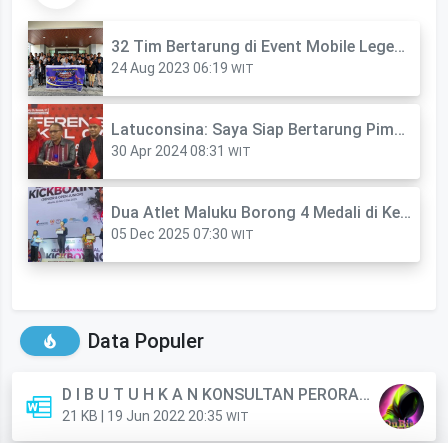
32 Tim Bertarung di Event Mobile Legends UT Ambon
24 Aug 2023 06:19
WIT
Latuconsina: Saya Siap Bertarung Pimpin Maluku
30 Apr 2024 08:31
WIT
Dua Atlet Maluku Borong 4 Medali di Kejurnas Kickboxing
05 Dec 2025 07:30
WIT
Data Populer
D I B U T U H K A N KONSULTAN PERORANGAN (Anggota)
21 KB | 19 Jun 2022 20:35
WIT