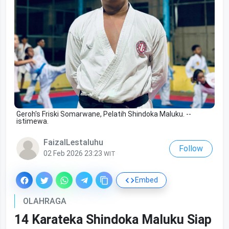
Geroh's Friski Somarwane, Pelatih Shindoka Maluku. --
istimewa.
FaizalLestaluhu
Follow
02 Feb 2026 23:23
WIT
Embed
OLAHRAGA
14 Karateka Shindoka Maluku Siap