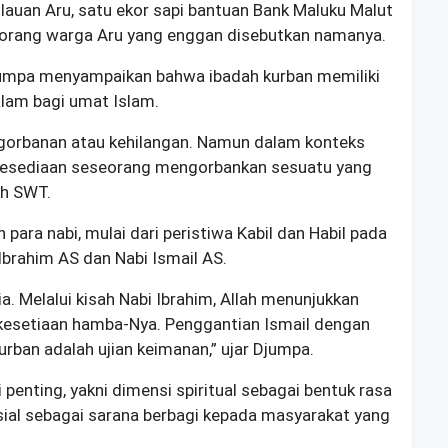
auan Aru, satu ekor sapi bantuan
Bank Maluku Malut
eorang warga Aru yang enggan disebutkan namanya.
umpa menyampaikan bahwa ibadah kurban memiliki
alam bagi umat Islam.
ngorbanan atau kehilangan. Namun dalam konteks
 kesediaan seseorang mengorbankan sesuatu yang
ah SWT.
para nabi, mulai dari peristiwa Kabil dan Habil pada
brahim AS dan Nabi Ismail AS.
. Melalui kisah Nabi Ibrahim, Allah menunjukkan
kesetiaan hamba-Nya. Penggantian Ismail dengan
ban adalah ujian keimanan,” ujar Djumpa.
 penting, yakni dimensi spiritual sebagai bentuk rasa
sial sebagai sarana berbagi kepada masyarakat yang