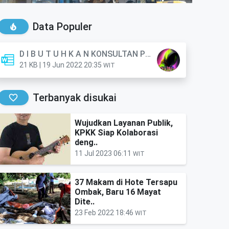
Data Populer
D I B U T U H K A N KONSULTAN PERORANGAN (Anggota)
21 KB | 19 Jun 2022 20:35
WIT
Terbanyak disukai
Wujudkan Layanan Publik,
KPKK Siap Kolaborasi
deng..
11 Jul 2023 06:11
WIT
37 Makam di Hote Tersapu
Ombak, Baru 16 Mayat
Dite..
23 Feb 2022 18:46
WIT