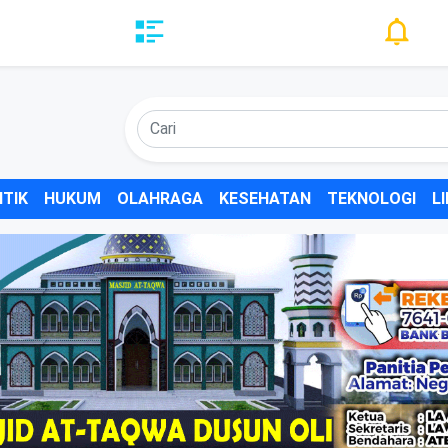
ITIK
HUKUM
OLAHRAGA
KESEHATAN
TEKNOLOGI
L