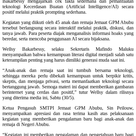
Bakarbessy mengajarkan cek fakta sederhana dan pemanfaatan
teknologi Kecerdasan Buatan (Artificial Intelligence/AI) secara
positif melalui praktik prompting sederhana.
Kegiatan yang diikuti oleh 45 anak dan remaja Jemaat GPM Abubu
tersebut berlangsung secara interaktif melalui praktik, diskusi, dan
tanya jawab. Para peserta diajak menganalisis informasi hoaks yang
beredar, serta mencoba penggunaan AI secara bijaksana.
Wellsy Bakarbessy, selaku Sekretaris Mafindo Maluku
menyampaikan bahwa kemampuan literasi digital menjadi salah satu
keterampilan penting yang harus dimiliki generasi muda saat ini.
“Anak-anak dan remaja saat ini tumbuh bersama teknologi,
sehingga mereka perlu dibekali kemampuan untuk berpikir kritis,
skeptis, dan menjaga privasi, serta memanfaatkan teknologi secara
bertanggung jawab. Semoga materi ini dapat memberikan gambaran
berinternet yang cerdas dan positif,” tutur Wellsy dalam rilisnya
yang diterima media ini, Sabtu (30/5).
Ketua Pengasuh SMTPI Jemaat GPM Abubu, Sin Peilouw,
menyampaikan apresiasi dan rasa terima kasih atas pelaksanaan
kegiatan yang memberikan pengalaman baru bagi anak-anak dan
remaja di Negeri Abubu.
“Kegiatan ini memberikan pengalaman dan pengetahuan baru bagi