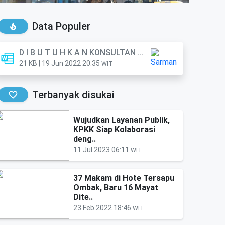
Data Populer
D I B U T U H K A N KONSULTAN PERORANGAN (Anggota)
21 KB | 19 Jun 2022 20:35
WIT
Terbanyak disukai
Wujudkan Layanan Publik,
KPKK Siap Kolaborasi
deng..
11 Jul 2023 06:11
WIT
37 Makam di Hote Tersapu
Ombak, Baru 16 Mayat
Dite..
23 Feb 2022 18:46
WIT