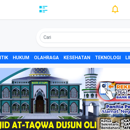
ITIK
HUKUM
OLAHRAGA
KESEHATAN
TEKNOLOGI
L